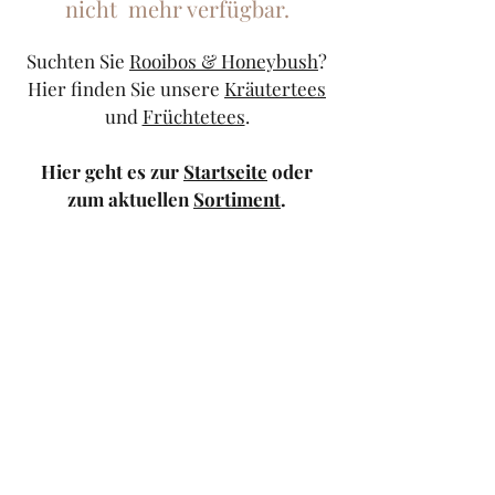
nicht mehr verfügbar.
Suchten Sie
Rooibos & Honeybush
?
Hier finden Sie unsere
Kräutertees
und
Früchtetees
.
Hier geht es zur
Startseite
oder
zum aktuellen
Sortiment
.
Sollten Sie weiterhin Probleme
haben, kontaktieren Sie uns doch
bitte über unser
Kontaktformular
oder schicken Sie uns eine
Mail
.
TeeStricker
teestricker@googlemail.com
—
0681/94010983
Trierer Str.1 66111
Saarbrücken — Europa-