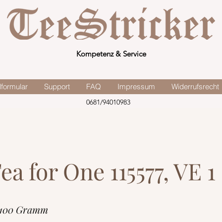
Kompetenz & Service
lformular
Support
FAQ
Impressum
Widerrufsrecht
0681/94010983
ea for One 115577, VE 1
 100 Gramm