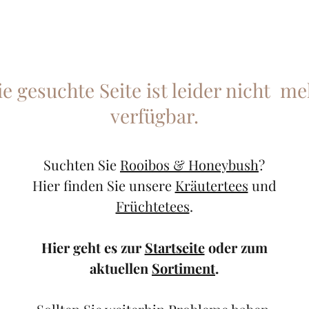
ie gesuchte Seite ist leider nicht me
verfügbar.
Suchten Sie
Rooibos & Honeybush
?
Hier finden Sie unsere
Kräutertees
und
Früchtetees
.
Hier geht es zur
Startseite
oder zum
aktuellen
Sortiment
.