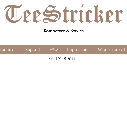
Kompetenz & Service
lformular
Support
FAQ
Impressum
Widerrufsrecht
0681/94010983