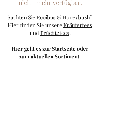
nicht mehr verfügbar.
Suchten Sie
Rooibos & Honeybush
?
Hier finden Sie unsere
Kräutertees
und
Früchtetees
.
Hier geht es zur
Startseite
oder
zum aktuellen
Sortiment
.
Sollten Sie weiterhin Probleme
haben, kontaktieren Sie uns doch
bitte über unser
Kontaktformular
oder schicken Sie uns eine
Mail
.
TeeStricker
teestricker@googlemail.com
—
0681/94010983
Trierer Str.1 66111
Saarbrücken — Europa-