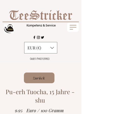
Kompetenz & Service
EUR (€)
0681/94010983
Zurück
Pu-erh Tuocha, 15 Jahre -
shu
9.95
Euro / 100 Gramm