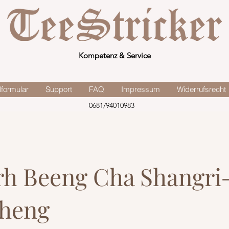
Kompetenz & Service
lformular
Support
FAQ
Impressum
Widerrufsrecht
0681/94010983
h Beeng Cha Shangri-
sheng