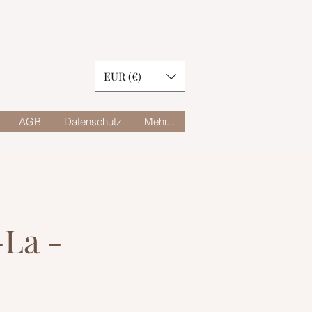
EUR (€)
AGB
Datenschutz
Mehr...
La -