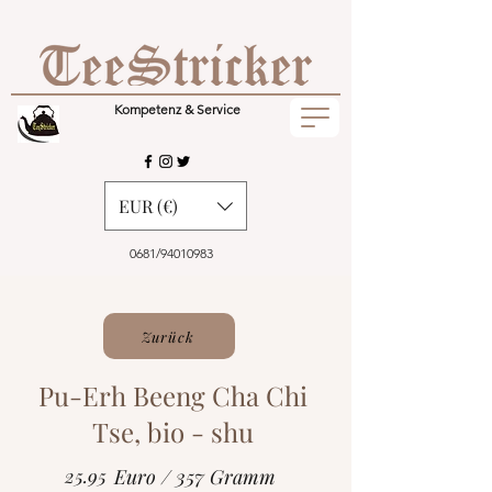
Kompetenz & Service
EUR (€)
0681/94010983
Zurück
Pu-Erh Beeng Cha Chi
Tse, bio - shu
25.95
Euro / 357 Gramm