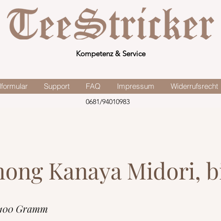
Kompetenz & Service
lformular
Support
FAQ
Impressum
Widerrufsrecht
0681/94010983
ong Kanaya Midori, b
 100 Gramm