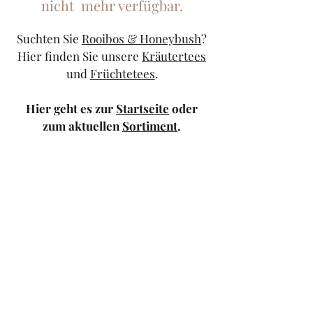
nicht mehr verfügbar.
Suchten Sie
Rooibos & Honeybush
?
Hier finden Sie unsere
Kräutertees
und
Früchtetees
.
Hier geht es zur
Startseite
oder
zum aktuellen
Sortiment
.
Sollten Sie weiterhin Probleme
haben, kontaktieren Sie uns doch
bitte über unser
Kontaktformular
oder schicken Sie uns eine
Mail
.
TeeStricker
teestricker@googlemail.com
—
0681/94010983
Trierer Str.1 66111
Saarbrücken — Europa-