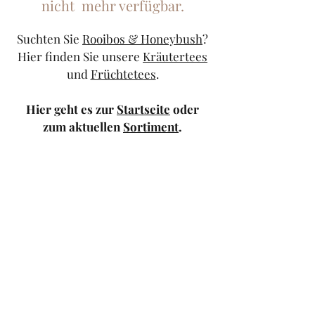
nicht mehr verfügbar.
Suchten Sie
Rooibos & Honeybush
?
Hier finden Sie unsere
Kräutertees
und
Früchtetees
.
Hier geht es zur
Startseite
oder
zum aktuellen
Sortiment
.
Sollten Sie weiterhin Probleme
haben, kontaktieren Sie uns doch
bitte über unser
Kontaktformular
oder schicken Sie uns eine
Mail
.
TeeStricker
teestricker@googlemail.com
—
0681/94010983
Trierer Str.1 66111
Saarbrücken — Europa-