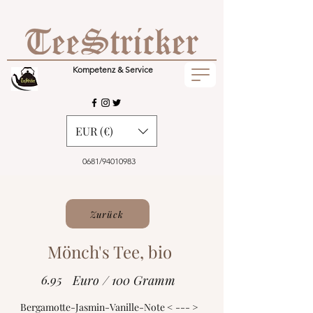
Kompetenz & Service
EUR (€)
0681/94010983
Zurück
Mönch's Tee, bio
6.95
Euro / 100 Gramm
Bergamotte-Jasmin-Vanille-Note < --- >