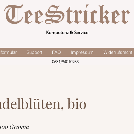
Kompetenz & Service
lformular
Support
FAQ
Impressum
Widerrufsrecht
0681/94010983
delblüten, bio
 100 Gramm