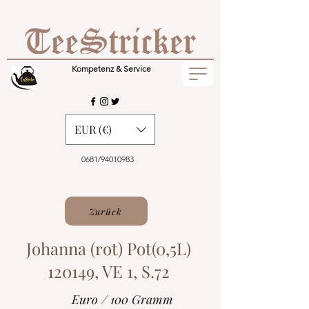
Kompetenz & Service
EUR (€)
0681/94010983
Zurück
Johanna (rot) Pot(0,5L)
120149, VE 1, S.72
Euro / 100 Gramm