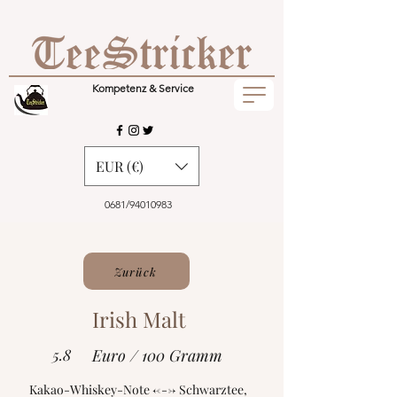
Kompetenz & Service
EUR (€)
0681/94010983
Zurück
Irish Malt
5.8
Euro / 100 Gramm
Kakao-Whiskey-Note <---> Schwarztee,