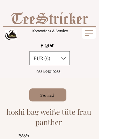
Kompetenz & Service
EUR (€)
0681/94010983
Zurück
hoshi bag weiße tüte frau
panther
19.95