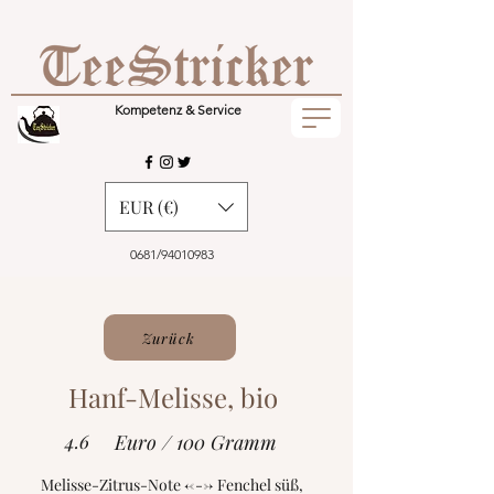
Kompetenz & Service
EUR (€)
0681/94010983
Zurück
Hanf-Melisse, bio
4.6
Euro / 100 Gramm
Melisse-Zitrus-Note <---> Fenchel süß,