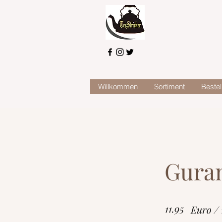
Willkommen
Sortiment
Bestel
Guran
11.95
Euro /