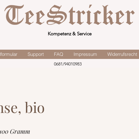
Kompetenz & Service
lformular
Support
FAQ
Impressum
Widerrufsrecht
0681/94010983
se, bio
 100 Gramm