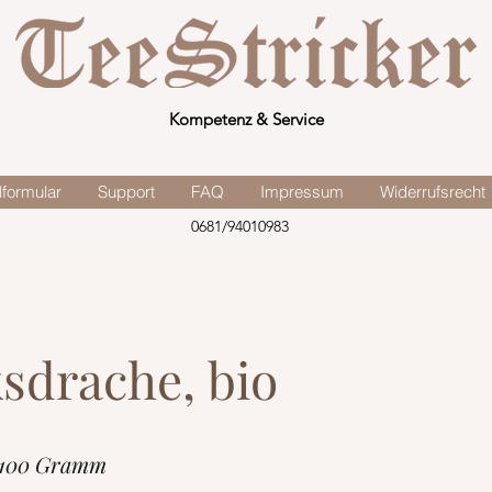
Kompetenz & Service
lformular
Support
FAQ
Impressum
Widerrufsrecht
0681/94010983
sdrache, bio
 100 Gramm