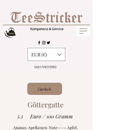
Kompetenz & Service
EUR (€)
0681/94010983
Zurück
Göttergatte
5.3
Euro / 100 Gramm
Ananas-Aprikosen-Note <---> Apfel,