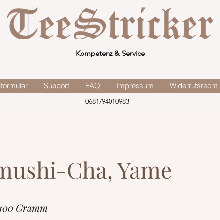
Kompetenz & Service
lformular
Support
FAQ
Impressum
Widerrufsrecht
0681/94010983
mushi-Cha, Yame
 100 Gramm