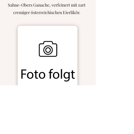
Sahne-Obers Ganache, verfeinert mit zart
cremiger österreichischen Eierlikör.