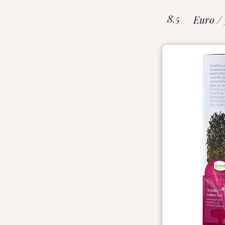
8.5
Euro /