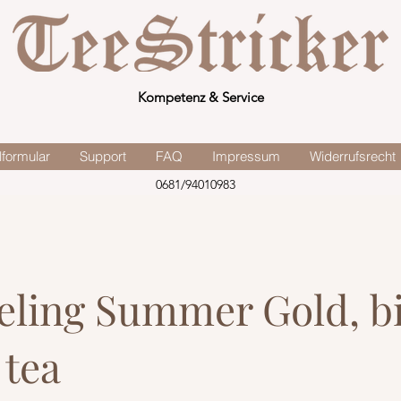
Kompetenz & Service
lformular
Support
FAQ
Impressum
Widerrufsrecht
0681/94010983
eling Summer Gold, bi
 tea