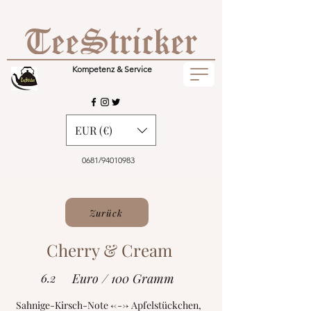
Kompetenz & Service
EUR (€)
0681/94010983
Zurück
Cherry & Cream
6.2
Euro / 100 Gramm
Sahnige-Kirsch-Note <---> Apfelstückchen,