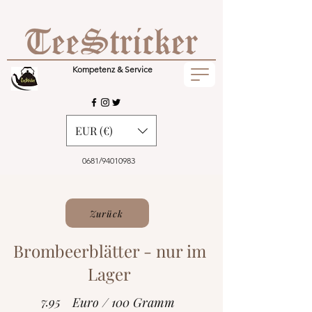
Kompetenz & Service
EUR (€)
0681/94010983
Zurück
Brombeerblätter - nur im
Lager
7.95
Euro / 100 Gramm