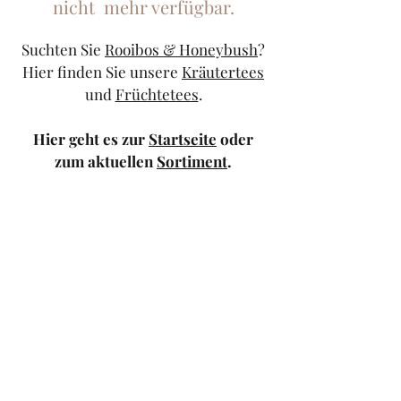
nicht mehr verfügbar.
Suchten Sie
Rooibos & Honeybush
?
Hier finden Sie unsere
Kräutertees
und
Früchtetees
.
Hier geht es zur
Startseite
oder
zum aktuellen
Sortiment
.
Sollten Sie weiterhin Probleme
haben, kontaktieren Sie uns doch
bitte über unser
Kontaktformular
oder schicken Sie uns eine
Mail
.
TeeStricker
teestricker@googlemail.com
—
0681/94010983
Trierer Str.1 66111
Saarbrücken — Europa-