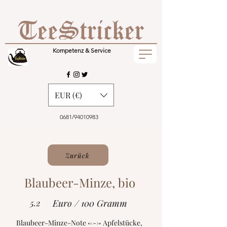
Kompetenz & Service
EUR (€)
0681/94010983
Zurück
Blaubeer-Minze, bio
5.2
Euro / 100 Gramm
Blaubeer-Minze-Note <---> Apfelstücke,