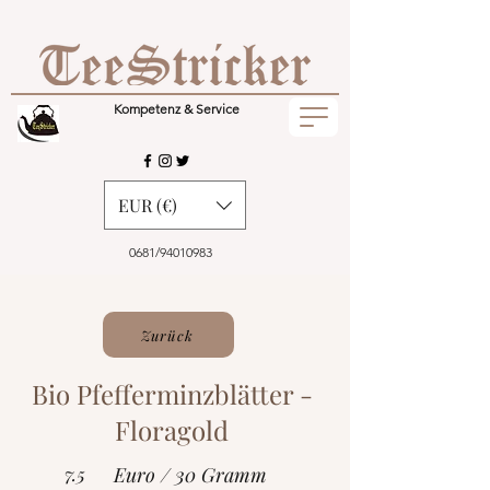
Kompetenz & Service
EUR (€)
0681/94010983
Zurück
Bio Pfefferminzblätter -
Floragold
7.5
Euro / 30 Gramm