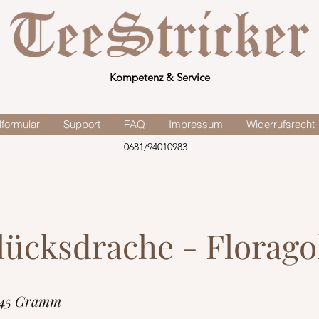
Kompetenz & Service
lformular
Support
FAQ
Impressum
Widerrufsrecht
0681/94010983
lücksdrache - Florago
 45 Gramm