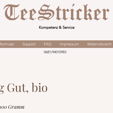
Kompetenz & Service
lformular
Support
FAQ
Impressum
Widerrufsrecht
0681/94010983
g Gut, bio
 100 Gramm