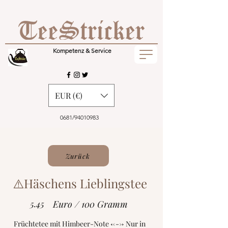
Kompetenz & Service
EUR (€)
0681/94010983
Zurück
⚠️Häschens Lieblingstee
5.45
Euro / 100 Gramm
Früchtetee mit Himbeer-Note <---> Nur in