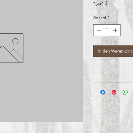
Preis
5,40 €
Anzahl
*
In den Warenkorb