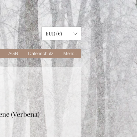
EUR (€)
AGB
Datenschutz
Mehr...
ene (Verbena) -