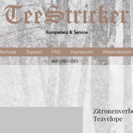
Kompetenz & Service
lformular
Support
FAQ
Impressum
Widerrufsrecht
0681/94010983
Zitronenverb
Teavelope