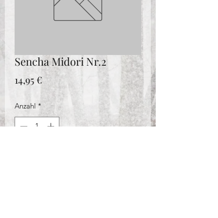
Sencha Midori Nr.2
Preis
14,95 €
Anzahl
*
In den Warenkorb
TeeStricker