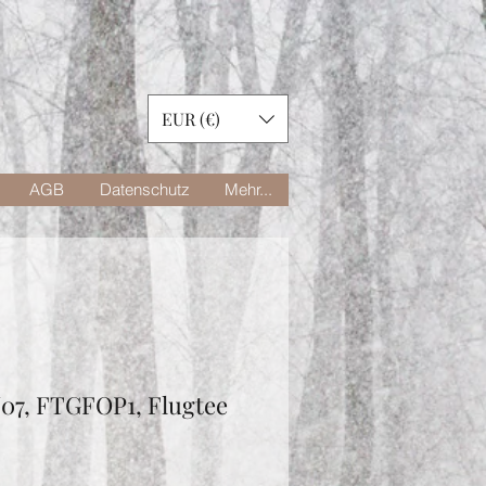
EUR (€)
AGB
Datenschutz
Mehr...
J07, FTGFOP1, Flugtee