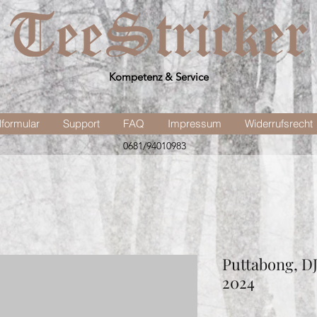
Kompetenz & Service
lformular
Support
FAQ
Impressum
Widerrufsrecht
0681/94010983
Puttabong, D
2024