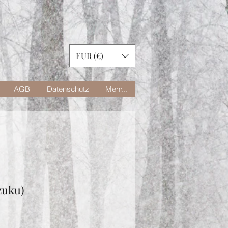
EUR (€)
AGB
Datenschutz
Mehr...
zuku)