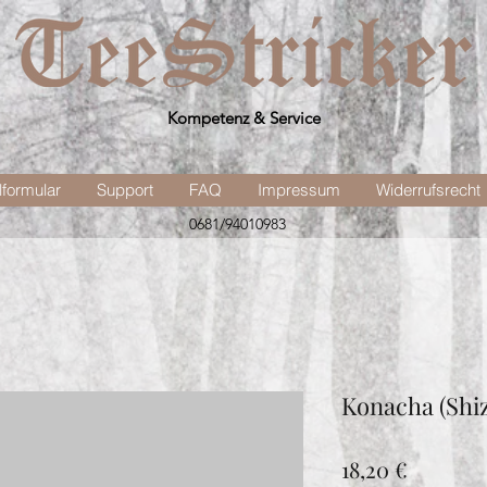
Kompetenz & Service
lformular
Support
FAQ
Impressum
Widerrufsrecht
0681/94010983
Konacha (Shi
Preis
18,20 €