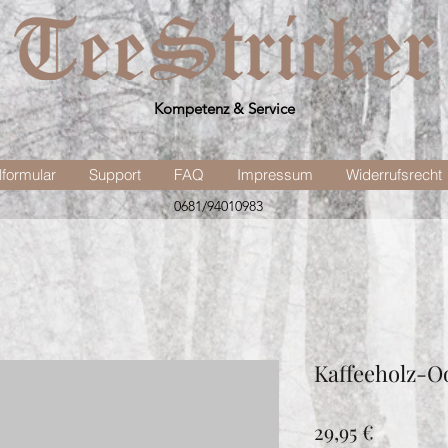
Kompetenz & Service
lformular
Support
FAQ
Impressum
Widerrufsrecht
0681/94010983
Kaffeeholz-O
Preis
29,95 €