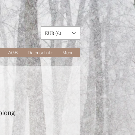
EUR (€)
AGB
Datenschutz
Mehr...
olong