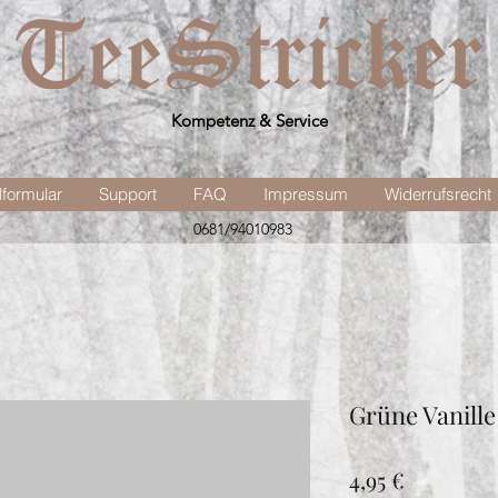
Kompetenz & Service
lformular
Support
FAQ
Impressum
Widerrufsrecht
0681/94010983
Grüne Vanille
Preis
4,95 €