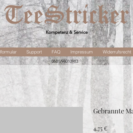
Kompetenz & Service
lformular
Support
FAQ
Impressum
Widerrufsrecht
0681/94010983
Gebrannte M
Preis
4,75 €