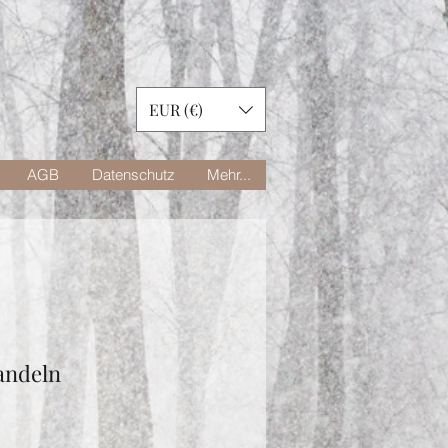
EUR (€)
AGB
Datenschutz
Mehr...
andeln