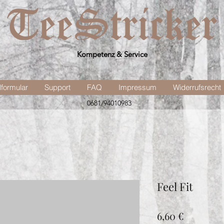
Kompetenz & Service
lformular
Support
FAQ
Impressum
Widerrufsrecht
0681/94010983
Feel Fit
Preis
6,60 €