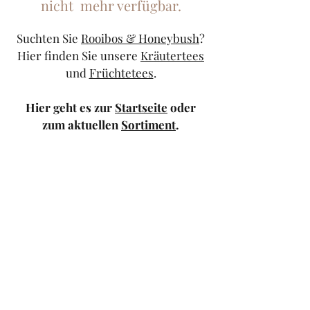
nicht mehr verfügbar.
Suchten Sie
Rooibos & Honeybush
?
Hier finden Sie unsere
Kräutertees
und
Früchtetees
.
Hier geht es zur
Startseite
oder
zum aktuellen
Sortiment
.
Sollten Sie weiterhin Probleme
haben, kontaktieren Sie uns doch
bitte über unser
Kontaktformular
oder schicken Sie uns eine
Mail
.
TeeStricker
teestricker@googlemail.com
—
0681/94010983
Trierer Str.1 66111
Saarbrücken — Europa-