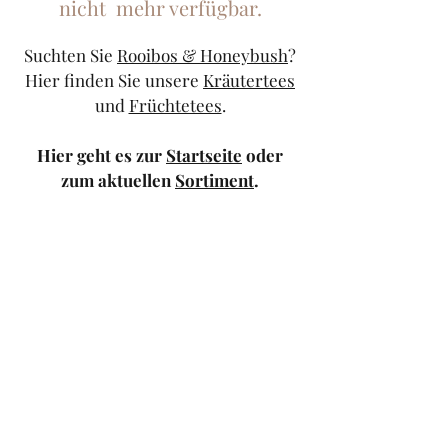
nicht mehr verfügbar.
Suchten Sie
Rooibos & Honeybush
?
Hier finden Sie unsere
Kräutertees
und
Früchtetees
.
Hier geht es zur
Startseite
oder
zum aktuellen
Sortiment
.
Sollten Sie weiterhin Probleme
haben, kontaktieren Sie uns doch
bitte über unser
Kontaktformular
oder schicken Sie uns eine
Mail
.
TeeStricker
teestricker@googlemail.com
—
0681/94010983
Trierer Str.1 66111
Saarbrücken — Europa-