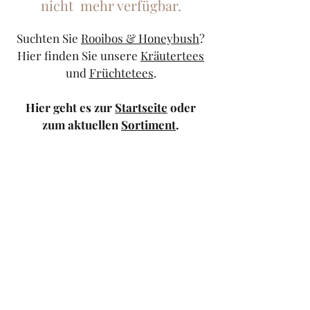
nicht mehr verfügbar.
Suchten Sie
Rooibos & Honeybush
?
Hier finden Sie unsere
Kräutertees
und
Früchtetees
.
Hier geht es zur
Startseite
oder
zum aktuellen
Sortiment
.
Sollten Sie weiterhin Probleme
haben, kontaktieren Sie uns doch
bitte über unser
Kontaktformular
oder schicken Sie uns eine
Mail
.
TeeStricker
teestricker@googlemail.com
—
0681/94010983
Trierer Str.1 66111
Saarbrücken — Europa-