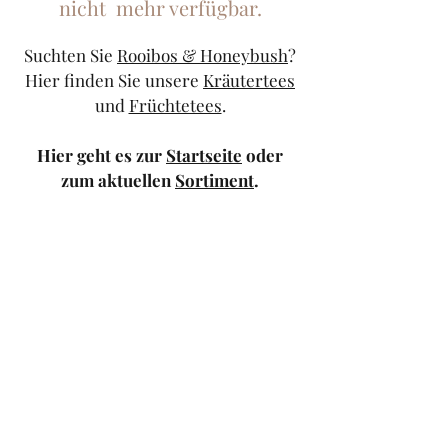
nicht mehr verfügbar.
Suchten Sie
Rooibos & Honeybush
?
Hier finden Sie unsere
Kräutertees
und
Früchtetees
.
Hier geht es zur
Startseite
oder
zum aktuellen
Sortiment
.
Sollten Sie weiterhin Probleme
haben, kontaktieren Sie uns doch
bitte über unser
Kontaktformular
oder schicken Sie uns eine
Mail
.
TeeStricker
teestricker@googlemail.com
—
0681/94010983
Trierer Str.1 66111
Saarbrücken — Europa-