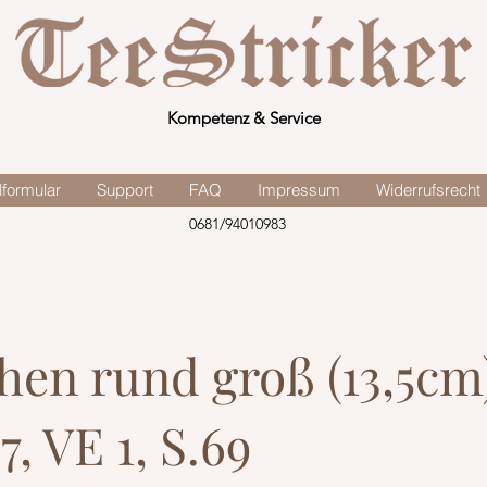
Kompetenz & Service
lformular
Support
FAQ
Impressum
Widerrufsrecht
0681/94010983
hen rund groß (13,5cm
, VE 1, S.69