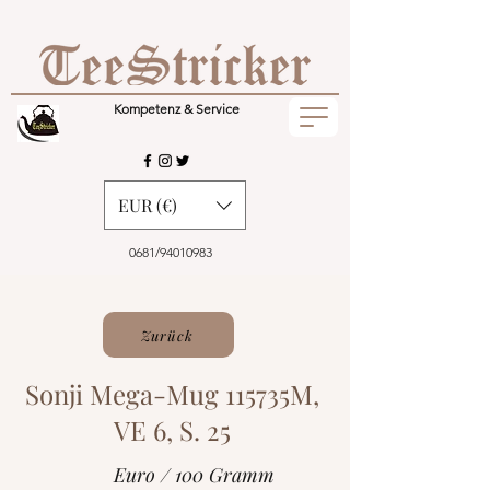
Kompetenz & Service
EUR (€)
0681/94010983
Zurück
Sonji Mega-Mug 115735M,
VE 6, S. 25
Euro / 100 Gramm