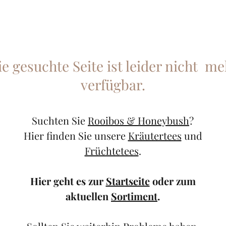
ie gesuchte Seite ist leider nicht me
verfügbar.
Suchten Sie
Rooibos & Honeybush
?
Hier finden Sie unsere
Kräutertees
und
Früchtetees
.
Hier geht es zur
Startseite
oder zum
aktuellen
Sortiment
.