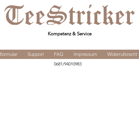
Kompetenz & Service
lformular
Support
FAQ
Impressum
Widerrufsrecht
0681/94010983