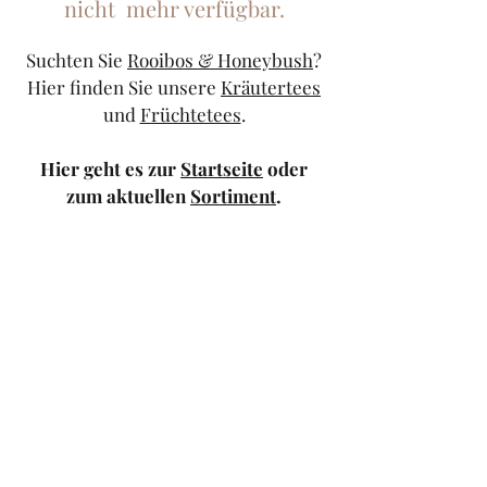
nicht mehr verfügbar.
Suchten Sie
Rooibos & Honeybush
?
Hier finden Sie unsere
Kräutertees
und
Früchtetees
.
Hier geht es zur
Startseite
oder
zum aktuellen
Sortiment
.
Sollten Sie weiterhin Probleme
haben, kontaktieren Sie uns doch
bitte über unser
Kontaktformular
oder schicken Sie uns eine
Mail
.
TeeStricker
teestricker@googlemail.com
—
0681/94010983
Trierer Str.1 66111
Saarbrücken — Europa-