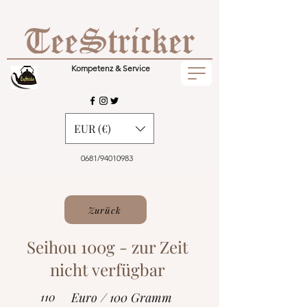
Kompetenz & Service
EUR (€)
0681/94010983
Zurück
Seihou 100g - zur Zeit
nicht verfügbar
110
Euro / 100 Gramm