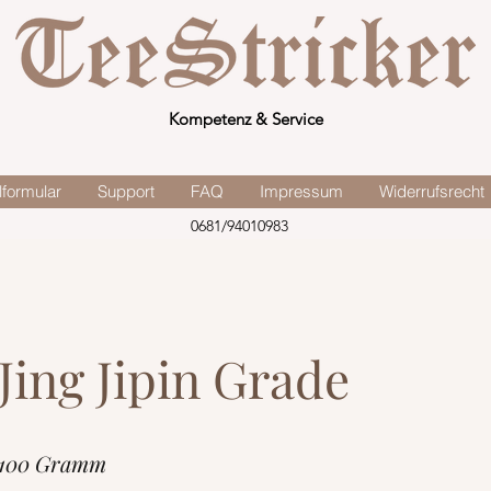
Kompetenz & Service
lformular
Support
FAQ
Impressum
Widerrufsrecht
0681/94010983
Jing Jipin Grade
 100 Gramm