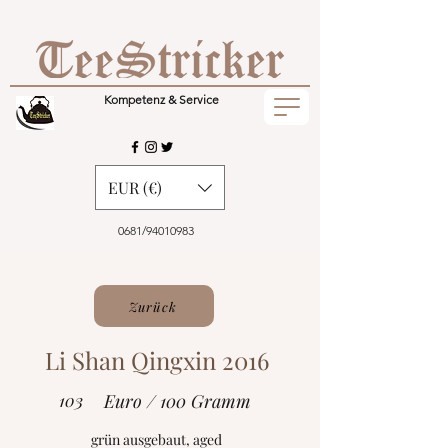
Kompetenz & Service
EUR (€)
0681/94010983
Zurück
Li Shan Qingxin 2016
103
Euro / 100 Gramm
grün ausgebaut, aged