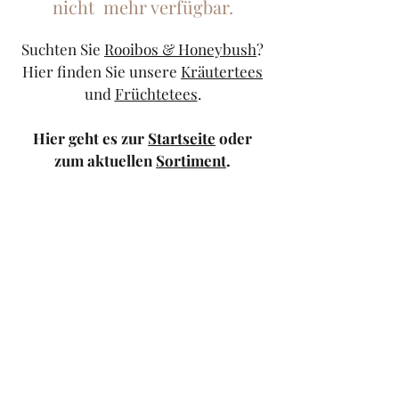
nicht mehr verfügbar.
Suchten Sie
Rooibos & Honeybush
?
Hier finden Sie unsere
Kräutertees
und
Früchtetees
.
Hier geht es zur
Startseite
oder
zum aktuellen
Sortiment
.
Sollten Sie weiterhin Probleme
haben, kontaktieren Sie uns doch
bitte über unser
Kontaktformular
oder schicken Sie uns eine
Mail
.
TeeStricker
teestricker@googlemail.com
—
0681/94010983
Trierer Str.1 66111
Saarbrücken — Europa-